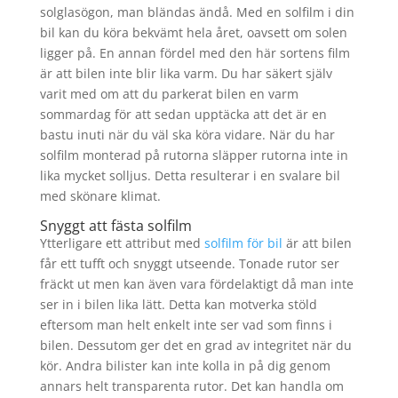
solglasögon, man bländas ändå. Med en solfilm i din
bil kan du köra bekvämt hela året, oavsett om solen
ligger på. En annan fördel med den här sortens film
är att bilen inte blir lika varm. Du har säkert själv
varit med om att du parkerat bilen en varm
sommardag för att sedan upptäcka att det är en
bastu inuti när du väl ska köra vidare. När du har
solfilm monterad på rutorna släpper rutorna inte in
lika mycket solljus. Detta resulterar i en svalare bil
med skönare klimat.
Snyggt att fästa solfilm
Ytterligare ett attribut med
solfilm för bil
är att bilen
får ett tufft och snyggt utseende. Tonade rutor ser
fräckt ut men kan även vara fördelaktigt då man inte
ser in i bilen lika lätt. Detta kan motverka stöld
eftersom man helt enkelt inte ser vad som finns i
bilen. Dessutom ger det en grad av integritet när du
kör. Andra bilister kan inte kolla in på dig genom
annars helt transparenta rutor. Det kan handla om