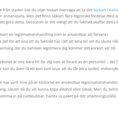
e från staden bör du utan tvekan överväga att ta ditt
körkort i Kal
on annanstans. Men det finns såklart flera logistiska fördelar med at
att göra detta. Dessutom är det viktigt att du faktiskt skaffar detta 
kant en legitimationshandling som är användbar att förvara i
 för att visa att du faktiskt har rätt att köra bil om du skulle rå
nhang där du behöver legitimera dig kommer ditt körkort väl till
kortet är inte bara till för dig som är förare av en personbil – det 
 kan du även få ett kort som visar att du får köra lastbil, motorcyk
 har varit inne på är körkortet en användbar legitimationshandlin
ng, såsom då du vill kunna köpa alkohol eller tobak. Men du behö
 komma in på nattklubbar, hämta ut paket på ditt utlämningsställe