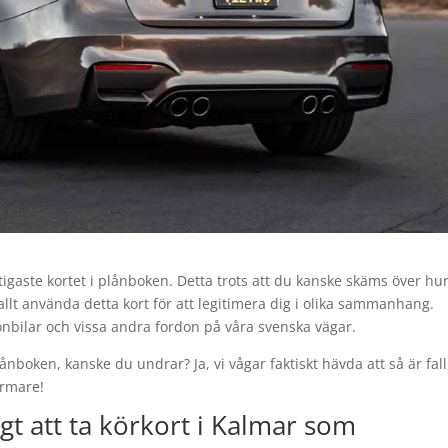
tigaste kortet i plånboken. Detta trots att du kanske skäms över hu
 allt använda detta kort för att legitimera dig i olika sammanhang.
onbilar och vissa andra fordon på våra svenska vägar.
lånboken, kanske du undrar? Ja, vi vågar faktiskt hävda att så är fall
ärmare!
ktigt att ta körkort i Kalmar som