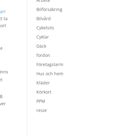
Arbete
Bilförsäkring
mar
!
Bilvård
t ta
kort
Cykelsits
Cyklar
Däck
ka
fordon
Företagslarm
finns
Hus och hem
el
Kläder
Körkort
g.
PPM
ver
resor