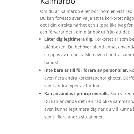
Kalmarbo
Om du är Kalmarbo eller bor inom en viss radi
Du kan förvisso även välja att ta körkortet någ
det i din direkta närhet och slippa åka iväg för 
och förvarar det i din plånbok utifrån att det:
Låter dig legitimera dig.
Körkortet är som be
plånboken. Du behöver bland annat använda det
stoppas av en polis. Men även i andra samma
hands!
Inte bara är till för förare av personbilar.
Kör
även flera andra körkortsbehörigheter. Därför
samt andra typer av fordon.
Kan användas i princip överallt.
Som vi redan
Du kan använda det i en rad olika sammanha
även kunna legitimera dig när du vill kunna
samt i flera andra situationer.